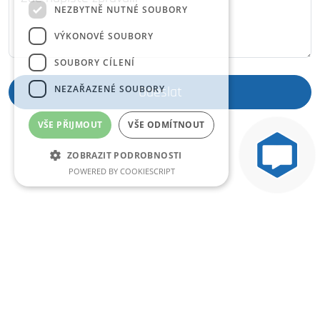
NEZBYTNĚ NUTNÉ SOUBORY
VÝKONOVÉ SOUBORY
SOUBORY CÍLENÍ
NEZAŘAZENÉ SOUBORY
Odeslat
VŠE PŘIJMOUT
VŠE ODMÍTNOUT
ZOBRAZIT PODROBNOSTI
POWERED BY COOKIESCRIPT
Nezbytně nutné soubory
Výkonové soubory
Soubory cílení
Nezařazené soubory
Nezbytně nutné soubory cookie umožňují
základní funkce webových stránek, jako je
přihlášení uživatele a správa účtu. Webové
stránky nelze bez nezbytně nutných souborů
cookie správně používat.