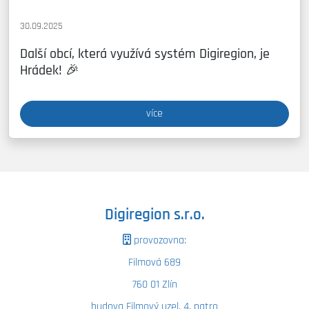
30.09.2025
Další obcí, která využívá systém Digiregion, je
Hrádek! 🎉
více
Digiregion s.r.o.
provozovna:
Filmová 689
760 01 Zlín
budova Filmový uzel, 4. patro