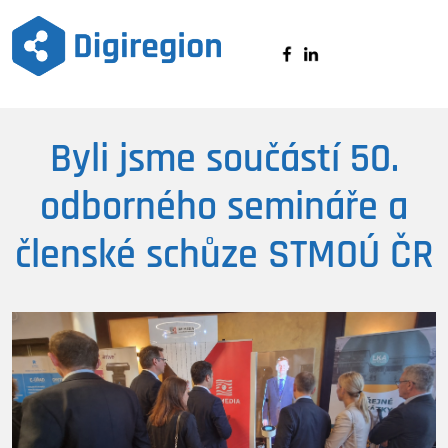
Digiregion
Byli jsme součástí 50.
odborného semináře a
členské schůze STMOÚ ČR