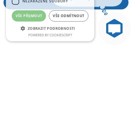
NEZAŘAZENÉ SOUBORY
Odeslat
VŠE PŘIJMOUT
VŠE ODMÍTNOUT
ZOBRAZIT PODROBNOSTI
POWERED BY COOKIESCRIPT
Nezbytně nutné soubory
Výkonové soubory
Soubory cílení
Nezařazené soubory
Nezbytně nutné soubory cookie umožňují
základní funkce webových stránek, jako je
přihlášení uživatele a správa účtu. Webové
stránky nelze bez nezbytně nutných souborů
cookie správně používat.
Poskytovatel
Název
Vyprší
Popis
/
Doména
VISITOR_PRIVACY_METADATA
6 měsíců
Tento soub
YouTube
cookie slouž
.youtube.com
k ukládání
souhlasu