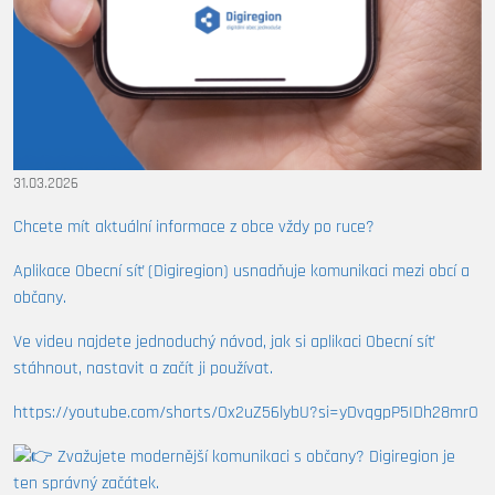
31.03.2026
Chcete mít aktuální informace z obce vždy po ruce?
Aplikace Obecní síť (Digiregion) usnadňuje komunikaci mezi obcí a
občany.
Ve videu najdete jednoduchý návod, jak si aplikaci Obecní síť
stáhnout, nastavit a začít ji používat.
https://youtube.com/shorts/Ox2uZ56lybU?si=yDvqgpP5IDh28mrO
Zvažujete modernější komunikaci s občany? Digiregion je
ten správný začátek.