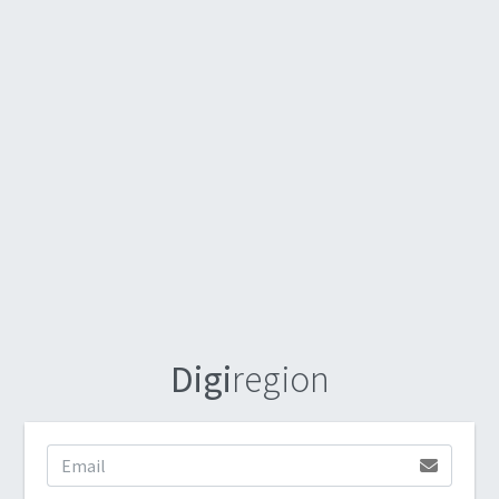
Digi
region